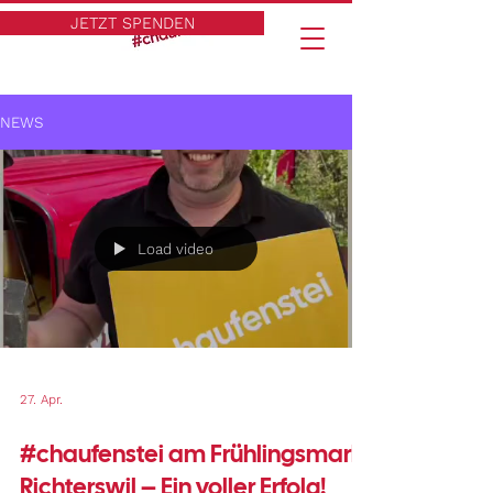
JETZT SPENDEN
NEWS
Load video
27. Apr.
#chaufenstei am Frühlingsmarkt
Richterswil – Ein voller Erfolg!